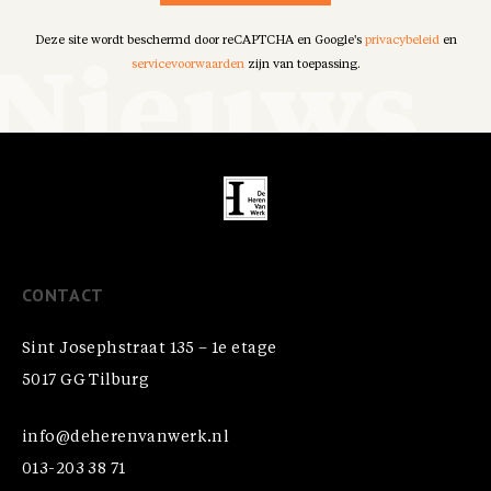
Deze site wordt beschermd door reCAPTCHA en Google's
privacybeleid
en
servicevoorwaarden
zijn van toepassing.
CONTACT
Sint Josephstraat 135 – 1e etage
5017 GG Tilburg
info@deherenvanwerk.nl
013-203 38 71