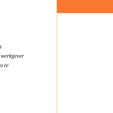
s
s werkgever
s te